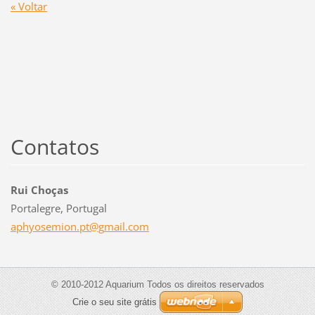
« Voltar
Contatos
Rui Choças
Portalegre, Portugal
aphyosem
ion.pt@g
mail.com
© 2010-2012 Aquarium Todos os direitos reservados
Crie o seu site grátis