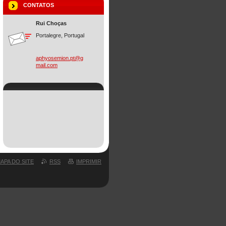
CONTATOS
Rui Choças
Portalegre, Portugal
aphyosem
ion.pt@g
mail.com
APA DO SITE
RSS
IMPRIMIR