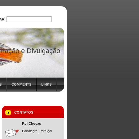
AR:
PROCURAR
riação e Divulgação
S
COMMENTS
LINKS
CONTATOS
Rui Choças
Portalegre, Portugal