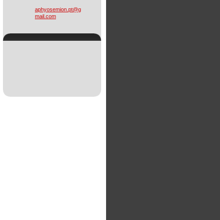
aphyosem
ion.pt@g
mail.com