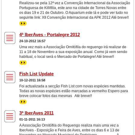
Realizou-se pela 12ª vez a Convenção Internacional da Associação
Portuguesa de Killifilia, este ano na cidade de Torres Novas entre
os dias 19 e 21 de Outubro. O Aquarium este lá e pode ver tudo no
seguinte link: XII Convenção Internacional da APK 2012 Até breve!!
>>
4ª IberAves - Portalegre 2012
24-10-2012 16:57
Uma vez mais a Associação Ornitófila do reguengo irá realizar de
11 a 18 de Novembro a sua exposição anual. Como já vem sendo
habitual, o local será o Mercado de Portalegre! Até breve!!
>>
Fish List Update
10-12-2011 16:58
Foi actualizada a secção Fish List com novas espécies mantidas.
Todas as novas espécies estão marcadas a vermelho Espero para
breve colocar fotos das mesmas Até breve!!
>>
3ª IberAves 2011
01-11-2011 16:13
A Associação Ornitófila do Reguengo realiza mais uma vez a
IberAves - Exposição e Feira de Aves, entre os dias 6 e 13 de