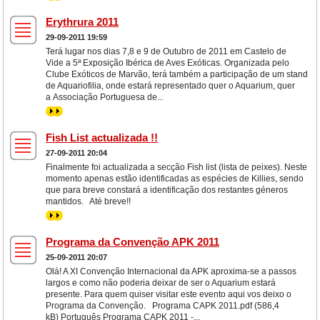
Erythrura 2011
29-09-2011 19:59
Terá lugar nos dias 7,8 e 9 de Outubro de 2011 em Castelo de
Vide a 5ª Exposição Ibérica de Aves Exóticas. Organizada pelo
Clube Exóticos de Marvão, terá também a participação de um stand
de Aquariofilia, onde estará representado quer o Aquarium, quer
a Associação Portuguesa de...
>>
Fish List actualizada !!
27-09-2011 20:04
Finalmente foi actualizada a secção Fish list (lista de peixes). Neste
momento apenas estão identificadas as espécies de Killies, sendo
que para breve constará a identificação dos restantes géneros
mantidos. Até breve!!
>>
Programa da Convenção APK 2011
25-09-2011 20:07
Olá! A XI Convenção Internacional da APK aproxima-se a passos
largos e como não poderia deixar de ser o Aquarium estará
presente. Para quem quiser visitar este evento aqui vos deixo o
Programa da Convenção. Programa CAPK 2011.pdf (586,4
kB) Português Programa CAPK 2011 -...