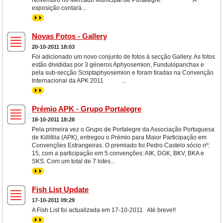
Novembro no Mercado Municipal de Portalegre. A
exposição contará...
>>
Novas Fotos - Gallery
20-10-2011 18:03
Foi adicionado um novo conjunto de fotos à secção Gallery. As fotos
estão divididas por 3 géneros Aphyosemion, Fundulopanchax e
pela sub-secção Scriptaphyosemion e foram tiradas na Convenção
Internacional da APK 2011 ...
>>
Prémio APK - Grupo Portalegre
18-10-2011 18:28
Pela primeira vez o Grupo de Portalegre da Associação Portuguesa
de Killifilia (APK), entregou o Prémio para Maior Participação em
Convenções Estrangeiras. O premiado foi Pedro Castelo sócio nº:
15, com a participação em 5 convenções: AIK, DGK, BKV, BKA e
SKS. Com um total de 7 lotes...
>>
Fish List Update
17-10-2011 09:29
A Fish List foi actualizada em 17-10-2011 Até breve!!
>>