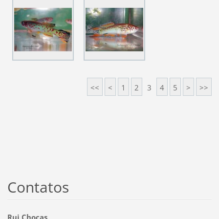
<<
<
1
2
3
4
5
>
>>
Contatos
Rui Choças