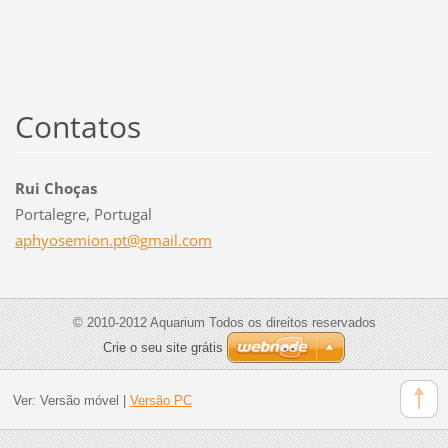
Contatos
Rui Choças
Portalegre, Portugal
aphyosem
ion.pt@g
mail.com
© 2010-2012 Aquarium Todos os direitos reservados
Crie o seu site grátis
Ver:
Versão móvel
|
Versão PC