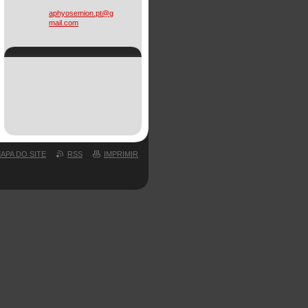
da%20belgische%20killifish%20vereniging%20%28bkv%29%202010/
aphyosem
ion.pt@g
mail.com
APA DO SITE
RSS
IMPRIMIR