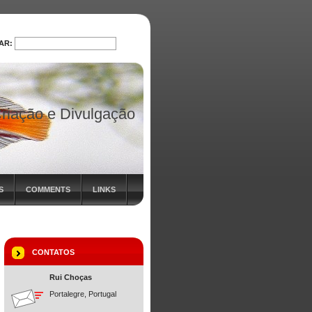
AR:
PROCURAR
riação e Divulgação
S
COMMENTS
LINKS
CONTATOS
Rui Choças
Portalegre, Portugal