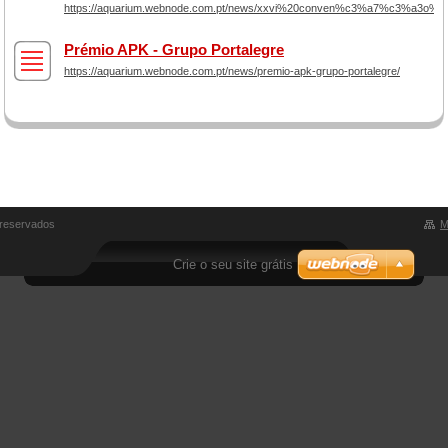
https://aquarium.webnode.com.pt/news/xxvi%20conven%c3%a7%c3%a3o%20
Prémio APK - Grupo Portalegre
https://aquarium.webnode.com.pt/news/premio-apk-grupo-portalegre/
 reservados
M
Crie o seu site grátis