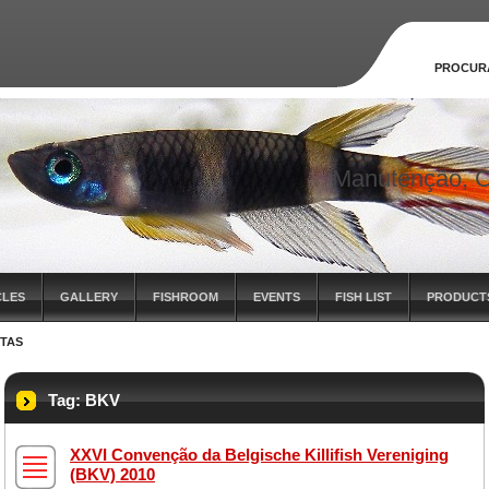
PROCUR
Manutenção, C
CLES
GALLERY
FISHROOM
EVENTS
FISH LIST
PRODUCT
ETAS
Tag: BKV
XXVI Convenção da Belgische Killifish Vereniging
(BKV) 2010