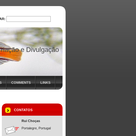
AR:
PROCURAR
riação e Divulgação
S
COMMENTS
LINKS
CONTATOS
Rui Choças
Portalegre, Portugal