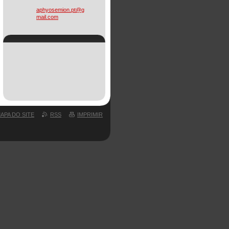
aphyosem
ion.pt@g
mail.com
APA DO SITE
RSS
IMPRIMIR