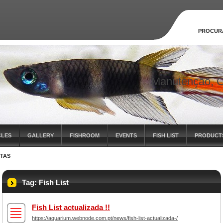
PROCUR
Manutenção, C
CLES
GALLERY
FISHROOM
EVENTS
FISH LIST
PRODUCT
ETAS
Tag: Fish List
Fish List actualizada !!
https://aquarium.webnode.com.pt/news/fish-list-actualizada-/