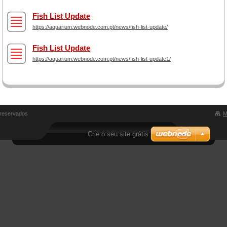
Fish List Update
https://aquarium.webnode.com.pt/news/fish-list-update/
Fish List Update
https://aquarium.webnode.com.pt/news/fish-list-update1/
 reservados
M
Crie o seu site grátis