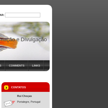
AR:
PROCURAR
riação e Divulgação
S
COMMENTS
LINKS
CONTATOS
Rui Choças
Portalegre, Portugal