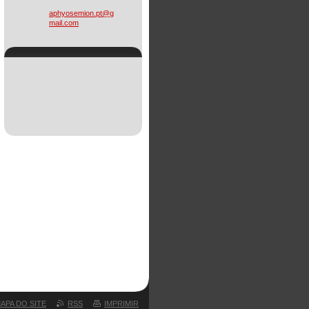
aphyosem
ion.pt@g
mail.com
APA DO SITE
RSS
IMPRIMIR