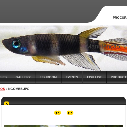
PROCUR
Manutenção, C
CLES
GALLERY
FISHROOM
EVENTS
FISH LIST
PRODUCT
TOS
NGOMBE.JPG